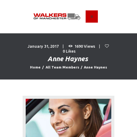
HOME
ABOUT US
January 31, 2017
1690
Views
0
Likes
FIND A USED VEHICLE
Anne Haynes
CONTACT
Home
All Team Members
Anne Haynes
PRIVACY POLICY