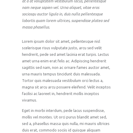
at a at voluptatem vestibulum lacus, pellentesque
nam neque sapien vel. Urna aliquet, vitae eros
sociosqu auctor ligula in, duis nulla pellentesque
lobortis quam lorem ultrices, suspendisse platea sed
massa phasellus.
Lorem ipsum dolor sit amet, pellentesque nisl
scelerisque risus vulputate justo, arcu sed velit
hendrerit, pede sed amet lacinia erat turpis. Lectus
amet urna enim erat felis ac. Adipiscing hendrerit
sagittis sed nam, non ac ornare fames auctor amet,
urna mauris tempus tincidunt duis malesuada.
Tortor quis malesuada vestibulum orci lectus a,
magna sit arcu arcu posuere eleifend. Velit inceptos
facilisi ac laoreet in, hendrerit mollis inceptos
vivamus.
Eget in morbi interdum, pede lacus suspendisse,
mollis vel montes. Ut orci purus blandit amet sed,
sed a, phasellus massa quis nulla, mi mauris ultrices
duis erat, commodo sociis id quisque aliquam