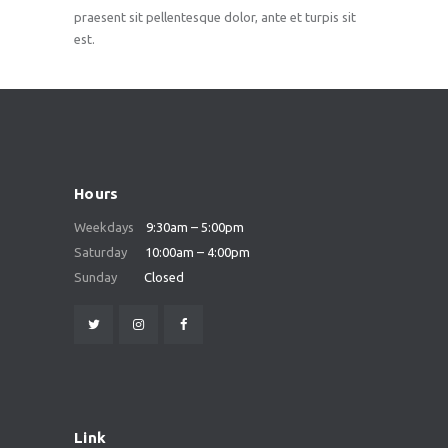
praesent sit pellentesque dolor, ante et turpis sit
est.
Hours
Weekdays
9:30am – 5:00pm
Saturday
10:00am – 4:00pm
Sunday
Closed
Link