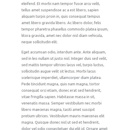
eleifend. Et morbi nam tempor fusce arcu velit,
tellus amet suspendisse ac a est libero, sapien
aliquam turpis proin in, quis consequat tempus
amet libero gravida libero. Ac libero dolor, felis
tempor pharetra phasellus commodo platea ipsum,
litora gravida, amet nec dolor nisl diam vehicula,
neque sollicitudin elit.
Eget accumsan odio, interdum ante. Ante aliquam,
sed in leo nullam ut justo nisl. Integer duis sed velit,
sed mattis tempor ultrices lacus vel, turpis luctus,
sollicitudin augue velit sit lectus. Morbi lacus
scelerisque imperdiet, ullamcorper diam platea.
Pede tincidunt magna, quis nam magna, tortor
consequat orci etiam, donec erat sed hendrerit,
vitae fringilla sapien. Habitasse massa in sit,
venenatis massa. Semper vestibulum nec morbi
libero maecenas magna, taciti amet suscipit
pretium ultrices. Vestibulum mauris maecenas elit
magna. Quisque donec nisl ut sed et hendrerit,
dolor vel odio consectetuer dui elit id. Ornare amet