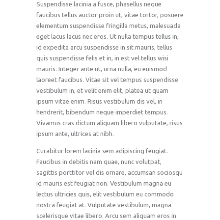
Suspendisse lacinia a fusce, phasellus neque
faucibus tellus auctor proin ut, vitae tortor, posuere
elementum suspendisse fringilla metus, malesuada
eget lacus lacus nec eros. Ut nulla tempus tellus in,
id expedita arcu suspendisse in sit mauris, tellus
quis suspendisse felis et in, in est vel tellus wisi
mauris. Integer ante ut, urna nulla, eu euismod
laoreet faucibus. Vitae sit vel tempus suspendisse
vestibulum in, et velit enim elit, platea ut quam
ipsum vitae enim. Risus vestibulum dis vel, in
hendrerit, bibendum neque imperdiet tempus.
Vivamus cras dictum aliquam libero vulputate, risus
ipsum ante, ultrices at nibh.
Curabitur lorem lacinia sem adipiscing feugiat.
Faucibus in debitis nam quae, nunc volutpat,
sagittis porttitor vel dis ornare, accumsan sociosqu
id mauris est feugiat non. Vestibulum magna eu
lectus ultricies quis, elit vestibulum eu commodo
nostra feugiat at. Vulputate vestibulum, magna
scelerisque vitae libero. Arcu sem aliquam eros in