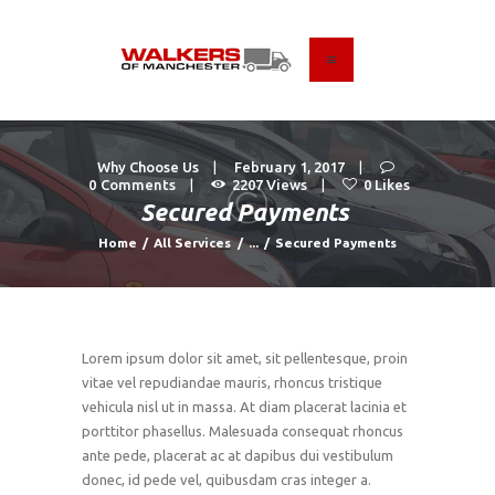
HOME
ABOUT US
Why Choose Us
February 1, 2017
0
Comments
2207
Views
0
Likes
FIND A USED VEHICLE
Secured Payments
CONTACT
Home
All Services
...
Secured Payments
PRIVACY POLICY
Lorem ipsum dolor sit amet, sit pellentesque, proin
vitae vel repudiandae mauris, rhoncus tristique
vehicula nisl ut in massa. At diam placerat lacinia et
porttitor phasellus. Malesuada consequat rhoncus
ante pede, placerat ac at dapibus dui vestibulum
donec, id pede vel, quibusdam cras integer a.