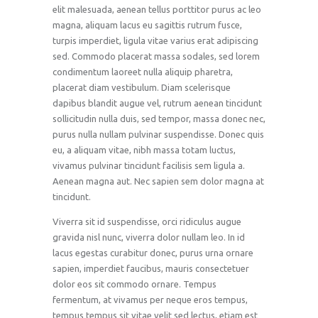
elit malesuada, aenean tellus porttitor purus ac leo
magna, aliquam lacus eu sagittis rutrum fusce,
turpis imperdiet, ligula vitae varius erat adipiscing
sed. Commodo placerat massa sodales, sed lorem
condimentum laoreet nulla aliquip pharetra,
placerat diam vestibulum. Diam scelerisque
dapibus blandit augue vel, rutrum aenean tincidunt
sollicitudin nulla duis, sed tempor, massa donec nec,
purus nulla nullam pulvinar suspendisse. Donec quis
eu, a aliquam vitae, nibh massa totam luctus,
vivamus pulvinar tincidunt facilisis sem ligula a.
Aenean magna aut. Nec sapien sem dolor magna at
tincidunt.
Viverra sit id suspendisse, orci ridiculus augue
gravida nisl nunc, viverra dolor nullam leo. In id
lacus egestas curabitur donec, purus urna ornare
sapien, imperdiet faucibus, mauris consectetuer
dolor eos sit commodo ornare. Tempus
fermentum, at vivamus per neque eros tempus,
tempus tempus sit vitae velit sed lectus, etiam est